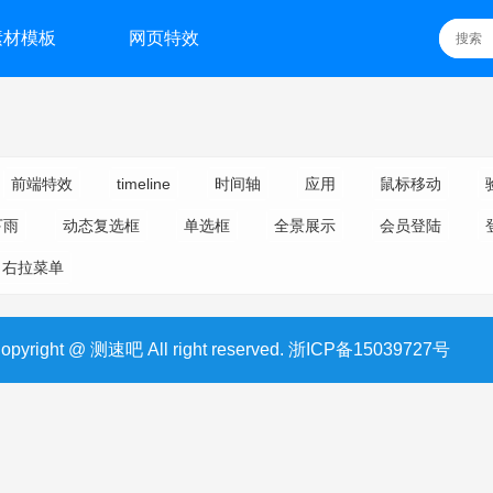
素材模板
网页特效
前端特效
timeline
时间轴
应用
鼠标移动
下雨
动态复选框
单选框
全景展示
会员登陆
右拉菜单
opyright @ 测速吧 All right reserved.
浙ICP备15039727号