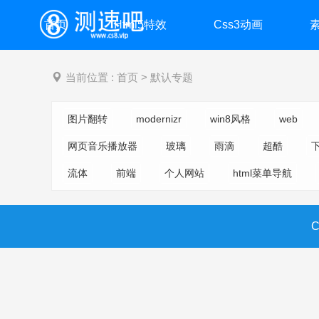
首页
Html5特效
Css3动画
当前位置 :
首页
>
默认专题
测速吧
图片翻转
modernizr
win8风格
web
网页音乐播放器
玻璃
雨滴
超酷
流体
前端
个人网站
html菜单导航
C