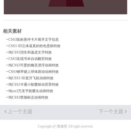
相关素材
•
CSS3鼠标悬停卡片展开文字信息
•
CSS3 3D立体逼真的粉色蛋糕特效
•
纯CSS3消失和递进文字特效
•
CSS3实现书本自动翻页特效
•
纯CSS3可爱的幽灵漂浮动画特效
•
CSS3钢琴键上球体跳动动画特效
•
纯CSS3 3D直升飞机动画特效
•
纯CSS3卡通小骷髅移动背景特效
•
纯css3万圣节骷髅头动画特效
•
纯CSS3禁烟标志动画特效
上一个主题
下一个主题
Copyright @ 测速吧 All right reserved.